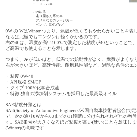
ヨーロッパ車
いわゆる
走り屋さん系の車
アメ車などのラージカー
ベンツ、BMWなど
0W の WはWinter つまり、気温が低くてもやわらかいことを表
ならば北極でもエンジンは軽くかかるのです。
右の40は、温度が高い100℃で測定した粘度が40ということで
ど高温でも使えることを示します。
つまり、左が低いほど、低温での始動性がよく、燃費がよくな
右が大きいほど、高速性能、耐磨耗性能など、過酷な条件のエ
・粘度 0W-40
・API規格 SM/CF
・タイプ 100%化学合成油
・特徴 独自の添加剤システムを採用した最高級オイル
SAE粘度分類とは
SAE(Society of Automotive Engineers/米国自動車技術者協
で、次の通り0Ｗから60までの11段階に分けられそれぞれの番
す。SAE番号が大きくなるほど粘度が高い(硬い)ことを意味し
(Winter)の意味です