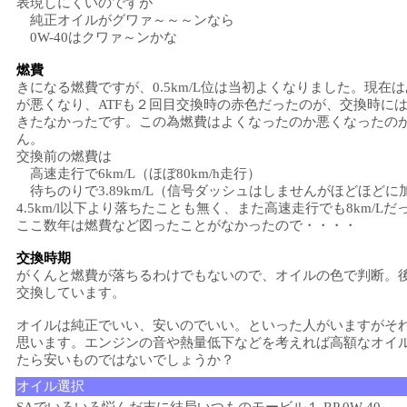
表現しにくいのですが
純正オイルがグワァ～～～ンなら
0W-40はクワァ～ンかな
燃費
きになる燃費ですが、0.5km/L位は当初よくなりました。現在
が悪くなり、ATFも２回目交換時の赤色だったのが、交換時に
きたなかったです。この為燃費はよくなったのか悪くなったの
ん。
交換前の燃費は
高速走行で6km/L（ほぼ80km/h走行）
待ちのりで3.89km/L（信号ダッシュはしませんがほどほどに
4.5km/l以下より落ちたことも無く、また高速走行でも8km/Lだ
ここ数年は燃費など図ったことがなかったので・・・・
交換時期
がくんと燃費が落ちるわけでもないので、オイルの色で判断。
交換しています。
オイルは純正でいい、安いのでいい。といった人がいますがそ
思います。エンジンの音や熱量低下などを考えれば高額なオイ
たら安いものではないでしょうか？
オイル選択