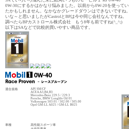
SAでいろいろ悩んだ末に結局いつものモービル１ RP 0W-40
0W-30にするかはかなり悩みました。以前から0W-20を使っていた
たかもしれません。なかなかグレードダウンはできないですね。Cas
いな～と思いましたがCastrolとBPは今や同じ会社なんですね。
調べたらBPカストロール株式会社 もう8年も前ですね(^_^;)
以下はSAなどで比較的買いやすい商品です。
API SM/CF
適合規格
ACEA A3,B4,B3
Mercedes-Benz 229.5 / 229.3
Porsche, BMW Longlife Oil 01
Volkswagen 503.01 / 502.00 / 505.00
Opel GM-LL A025 / GM-LL B025
車種
高性能スポーツ車
大排気量車