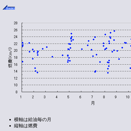
横軸は給油毎の月
縦軸は燃費