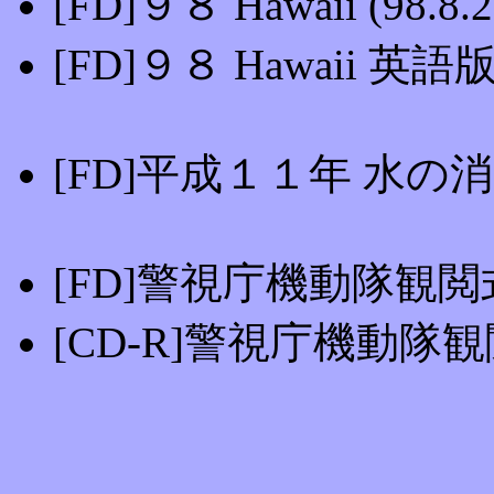
[FD]９８ Hawaii (98.8.
[FD]９８ Hawaii 英語版(
[FD]平成１１年 水の消防
[FD]警視庁機動隊観閲式 (
[CD-R]警視庁機動隊観閲式