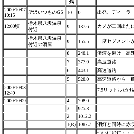
残
2000/10/07
所沢いつものGS
出発。ディーラ
10
0
10:15
栃木県八坂温泉
12:00頃
カメが二回出た
9
137.6
付近
栃木県八坂温泉
一度セグメント
9
155.5
付近の酒屋
8
248.1
渋滞を避け、高速
7
377.0
高速道路
6
443.1
高速道路
5
528.0
高速道路から一般道
2000/10/08
7.5リットルだ
12:49
2000/10/09
4
798.0
3
925.8
2
1012.2
1(R)
1087.7
消灯と同時に赤
ついに消灯・・・