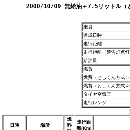
2000/10/09 無給油＋7.5リットル（
乗員
達成日時
走行距離
走行距離（警告灯点灯
給油量
燃費
燃費（としくん方式 50
燃費（としくん方式 43.
タイヤ空気圧
走行レンジ
燃
走行距
日時
場所
料
離(Km)