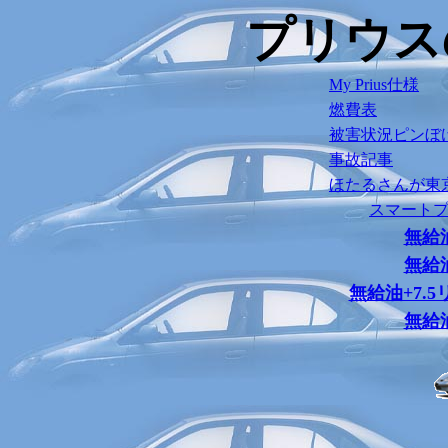
プリウス
My Prius仕様
燃費表
被害状況ピンぼ
事故記事
ほたるさんが東京に
スマートプレー
無給油
無給油
無給油+7.5
無給油