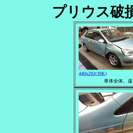
プリウス破
440x292(39K)
車体全体。遠目