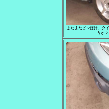
またまたピンぼけ、タ
うか？