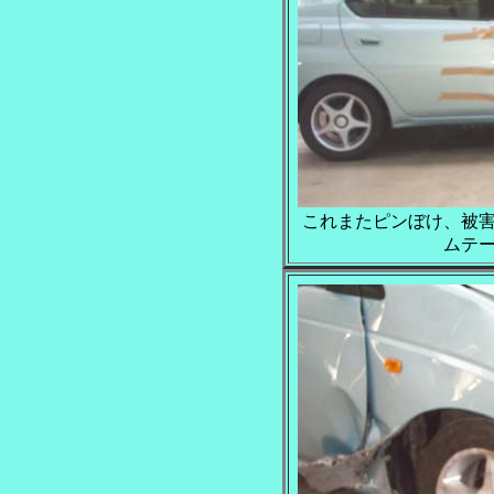
これまたピンぼけ、被
ムテ