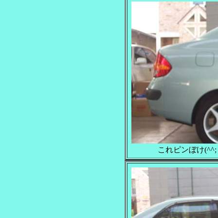
これピンぼけ(^