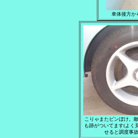
車体後方か
こりゃまたピンぼけ。
も跡がついてます(よく見
せると調度事