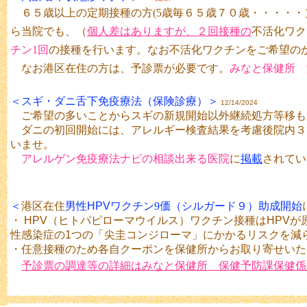
６５歳以上の定期接種の方(5歳毎６５歳７０歳・・・・
ら当院でも、（
個人差はありますが、２回接種の
不活化ワク
チン1回
の接種を行います。なお不活化ワクチンをご希望の
なお港区在住の方は、予診票が必要です。
みなと保健所
＜スギ・ダニ舌下免疫療法（保険診療）＞
12/14/2024
ご希望の多いことからスギの新規開始以外継続処方等移も
ダニの初回開始には、アレルギー検査結果を考慮後院内３
いませ。
アレルゲン免疫療法ナビの相談出来る医院
に
掲載
されてい
＜
港区在住
男性HPVワクチン
9価（シルガード９）助成開始
・
HPV（ヒトパピローマウイルス）ワクチン接種はHPV
性感染症の1つの「尖圭コンジローマ」にかかるリスクを減
・任意接種のため各自クーポンを保健所からお取り寄せいた
予診票の調達等の詳細はみなと保健所 保健予防課保健係 03