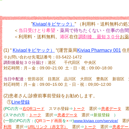
”
Kiviaq(キビヤック）
” （利用料・送料無料の
＜
当日受けとり希望
・薬局で待ちたくない・仕事の合間
＜利用料・送料無料。
港区
在住
調剤後、最短３０分
お薬
(1) “
Kiviaq(キビヤック）
“(運営薬局
Kiviaq Pharmacy 001
住
※お問い合わせ先電話番号：03-5422-1472
調剤後最短３０分届け
：港区 千代田区 中央区
対応時間：月～金：09:00~21:00 土・日・祝：09:00~18:00
当日中配達
：世田谷区 目黒区 品川区 大田区 豊島区 新宿区 
対応時間：月～金：09:00~15:00 土・日・祝：09;00~12:00
(2)患者さん:診療前事前登録をお勧めします。
①
Line登録
(
PCの方⇒
右QRコード
スマホ登録
⇒
トーク
選択
⇒
患者データ
(
スマホの方
：
トーク
選択
⇒
患者データ
選択
⇒
新規登録
）
(
一部のPCの方：(
QRコード画面
を
×
⇒)
www.kiviaq.com/service/
選
利用
選択
⇒
URLリンク（赤文字）
選択
⇒
トーク
選択
⇒
患者デー