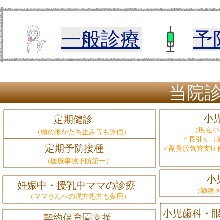
一般診療
予
当院
小児一
定期健診
（現在小児科
（頭の形かたち歪み等も評価）
＊長引く（遷延
定期予防接種
＜副鼻腔気管支症
（医療事故予防第一）
小児〜
妊娠中・授乳中ママの診療
（勤務医時代
（ママさんへの漢方処方も多用）
小児歯科・
契約保育園支援