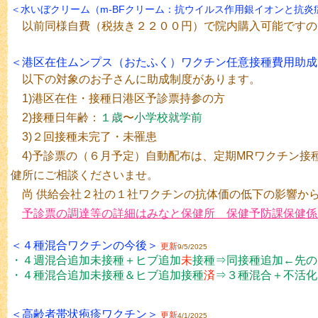
＜水いぼクリーム（m-BFクリーム：抗ウイルス作用銀イオンと抗
以前同様自費（税抜き２２００円）で院内購入可能ですの
＜港区在住ムンプス（おたふく）ワクチン任意接種費用助成
以下の対象のお子さんに助成制度があります。
1)港区在住・接種日港区予診票持参の方
2)接種日年齢：
１歳
〜
小学校就学前
3)２回接種未完了・未罹患
4)予診票の（６月予定）自動配布は、定期MRワクチン接
健所にご相談くださいませ。
尚 供給会社２社の１社ワクチンの抗体価の低下の影響か
予診票の調達等の詳細はみなと保健所 保健予防課保健係 03
＜４種混合ワクチンの今後
＞
更新
9/5/2025
・４週混合追加未接種＋ヒブ追加
未
接種⇒同接種追加←先の
・４種混合追加未接種＆ヒブ追加接種
済
⇒３種混合＋不活化
＜高齢者帯状疱疹ワクチン
＞
更新
4/1/2025