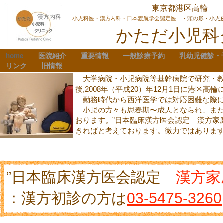
東京都港区高輪
漢方内科
小児科医・漢方内科・日本渡航学会認定医
・頭の形・小児
かただ小児科
home
医院紹介
重要情報
一般診療予約
乳幼児健診・
リンク
旧情報
大学病院・小児病院等基幹病院で研究・教
後,2008年（平成20）年12月1日に港区
勤務時代から西洋医学では対応困難な際に
小児の方々も思春期〜成人となられ、また
おります。”日本臨床漢方医会認定 漢方家
きればと考えております。微力ではありま
”日本臨床漢方医会認定
漢方家
：漢方初診の方は
03-5475-3260