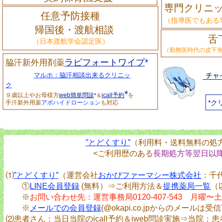
専門クリニ
任意予防接種
（指導医でもある
帰国後・渡航相談
舌下免
（日本渡航学会認定医）
（勤務医時代の皮下
*
ラピフォートワイプ
脇汗新外用剤薬
マルホ：脇汗相談出来るクリニッ
ク
*
９歳以上やお母様方
web簡単問診
icall予約
を
*
＆
*ク
手汗新外用薬
アポハイドローション
も対応
”とどくすり”
（利用料・送料無料の処
<ご利用歴のある
長期処方等翌日以
⑴
”とどくすり”
（運営会社
おかぴファーマシー株式会社
：千
①
LINE会員登録
(無料）⇒ご利用方法＆
提携薬局一覧
（
※
お問い合わせ先：運営事務局0120-407-543 月曜〜土曜
※
メールでの会員登録
(@okapi.co.jpからのメール
⑵患者さん：当日当院のicall予約＆iweb問診実施⇒当