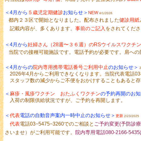
＜4月から
５歳児定期健診
お知らせ＞
NEW
4/1/2026
都内２３区で開始となりました。配布されました
健診用紙
記載内容が、多くあります。
事前のご記入
をされてくださ
＜4月から
妊婦さん（28週〜３６週）のRSウイルスワクチ
当院での接種可能施設です。電話予約が必要です。肩への
＜4月からの
院内専用携帯電話番号ご利用中止
のお知らせ＞
2026年4月からご利用できなくなります。当院代表電話03-5
スタッフ数の減少からご不便をおかけすることもあると存
＜
麻疹・風疹ワクチン
おたふくワクチン
の予約再開のお知
入荷の制限供給状況ですが、ご予約を再開します。
＜
代表
電話の自動音声案内一時中止のお知らせ＞
更新
2/23/2025
代表
電話03−5475−3260でのご相談と
ご予約変更(予防診
さいませ）がご利用可能です。
院内専用電話080-2166-54