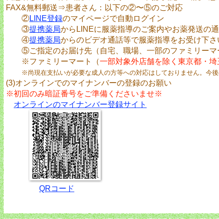
FAX&無料郵送⇒患者さん：以下の②〜⑤のご対応
②
LINE登録
のマイページで自動ログイン
③
提携薬局
からLINEに服薬指導のご案内やお薬発送の
④
提携薬局
からのビデオ通話等で服薬指導をお受け下さ
⑤ご指定のお届け先（自宅、職場、一部のファミリーマー
※ファミリーマート（
一部対象外店舗を除く東京都・埼
※尚現在支払いが必要な成人の方等への対応はしておりません。今後
(3)オンラインでのマイナンバーの登録のお願い
※初回のみ暗証番号をご準備くださいませ※
オンラインのマイナンバー登録サイト
QRコード