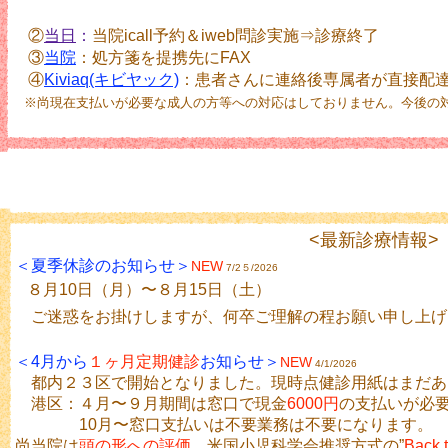
②
当日
：
当院icall予約＆iweb問診実施⇒診療終了
③
当院
：処方箋を提携先にFAX
④
Kiviaq(キビヤック)
：患者さんに連絡後専属者が直接配
※尚現在支払いが必要な成人の方等への対応はしておりません。今後の
<最新診療情報>
＜夏季休診のお知らせ＞
NEW
7/2５/2026
８月10日（月）〜８月15日（土）
ご迷惑をお掛けしますが、何卒ご理解の程お願い申し上げ
＜4月から
１ヶ月定期健診
お知らせ＞
NEW
4/1/2026
都内２３区で開始となりました。現時点健診用紙はまだあ
港区：４月〜９月期間は窓口で現金
6000円
の支払いが必
10月〜窓口支払いは不要業務は不要になります。
尚当院は
頭の形への評価
、米国小児科学会推奨方式の”
Back 