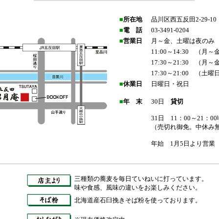
■
所在地
品川区西五反田2-29-10
■
電
電
話
03-3491-0204
■
営業日
月～金、土曜は夜のみ
11:00～14:30 （月～
17:30～21:30 （月～
17:30～21:00 （土曜日
■
休業日
日曜日・祝日
■
年 末
30日
貸切
31日 11：00～21：00
（売切れ御免。中休み
年始 1月5日より営業
三種類の蕎麦を毎日ていねいに打っています。
味や食感、風味の違いをお楽しみください。
北海道産石臼挽きそば粉を使っております。