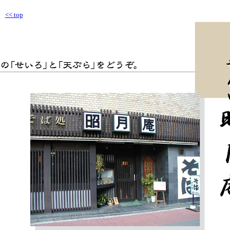
<< top