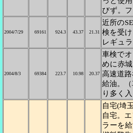
っと使用
びず。フ
近所のS
検を受け
2004/7/29
69161
924.3
43.37
21.31
レギュラ
車検でオ
めに赤城
高速道路
2004/8/3
69384
223.7
10.98
20.37
給油。（
り多く入
自宅(埼
自宅。エ
ラーを給