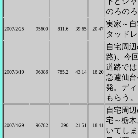
下とシャ
のろのろ
実家～自
2007/2/25
95600
811.6
39.65
20.47
タッドレ
自宅周辺
路)。今
道路では
2007/3/19
96386
785.2
43.14
18.20
急遽仙台
発。ディ
もらう。
自宅周辺
宅～栃木
2007/4/29
96782
396
21.51
18.41
いてしま