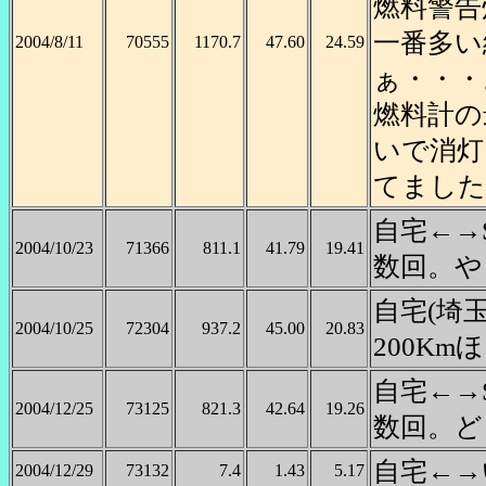
燃料警告
一番多い
2004/8/11
70555
1170.7
47.60
24.59
ぁ・・・
燃料計の
いで消灯
てました
自宅←→
2004/10/23
71366
811.1
41.79
19.41
数回。や
自宅(埼
2004/10/25
72304
937.2
45.00
20.83
200K
自宅←→
2004/12/25
73125
821.3
42.64
19.26
数回。ど
自宅←→
2004/12/29
73132
7.4
1.43
5.17