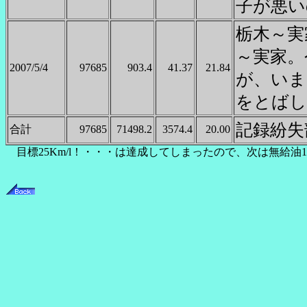
子が悪い
栃木～実
～実家。
2007/5/4
97685
903.4
41.37
21.84
が、いま
をとばし
記録紛失
合計
97685
71498.2
3574.4
20.00
目標25Km/l！・・・は達成してしまったので、次は無給油12