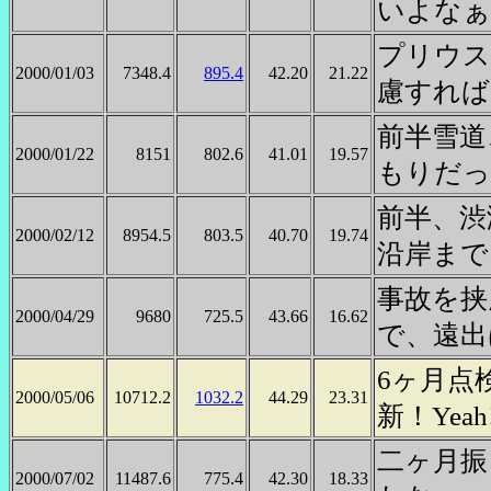
いよなぁ
プリウス
2000/01/03
7348.4
895.4
42.20
21.22
慮すれば
前半雪道
2000/01/22
8151
802.6
41.01
19.57
もりだっ
前半、渋
2000/02/12
8954.5
803.5
40.70
19.74
沿岸まで
事故を挟
2000/04/29
9680
725.5
43.66
16.62
で、遠出
6ヶ月点
2000/05/06
10712.2
1032.2
44.29
23.31
新！Ye
二ヶ月振
2000/07/02
11487.6
775.4
42.30
18.33