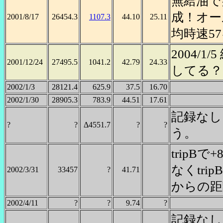
無給油で
成！オー
2001/8/17
26454.3
1107.3
44.10
25.11
均時速57
2004/
2001/12/24
27495.5
1041.2
42.79
24.33
してる？
2002/1/3
28121.4
625.9
37.5
16.70
2002/1/30
28905.3
783.9
44.51
17.61
記録なし
?
?
Δ4551.7
?
?
う。
tripB
なくtr
2002/3/31
33457
?
41.71
からの距
2002/4/11
?
?
9.74
?
記録なし