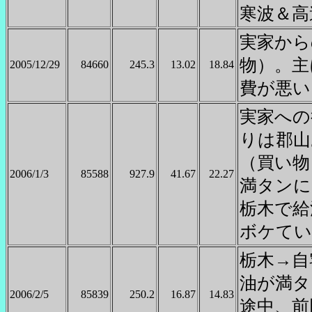
寒波＆高
実家から
物）。主
2005/12/29
84660
245.3
13.02
18.84
費が悪い
実家への
りは郡山
（買い物
2006/1/3
85588
927.9
41.67
22.27
満タンに
栃木で給
ボケてい
栃木→自
油が満タ
2006/2/5
85839
250.2
16.87
14.83
途中、前