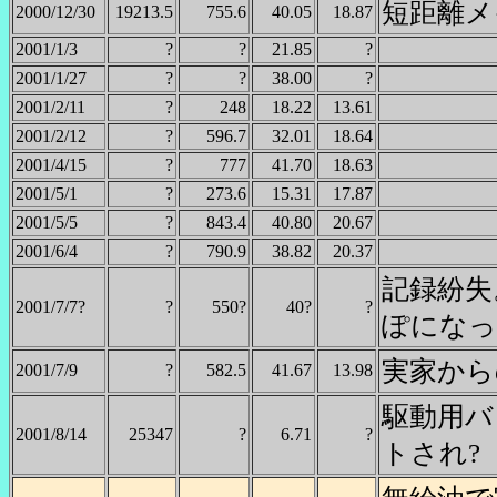
短距離メ
2000/12/30
19213.5
755.6
40.05
18.87
2001/1/3
?
?
21.85
?
2001/1/27
?
?
38.00
?
2001/2/11
?
248
18.22
13.61
2001/2/12
?
596.7
32.01
18.64
2001/4/15
?
777
41.70
18.63
2001/5/1
?
273.6
15.31
17.87
2001/5/5
?
843.4
40.80
20.67
2001/6/4
?
790.9
38.82
20.37
記録紛失
2001/7/7?
?
550?
40?
?
ぽになっ
実家から
2001/7/9
?
582.5
41.67
13.98
駆動用バ
2001/8/14
25347
?
6.71
?
トされ?