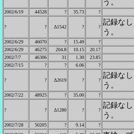
う。
2002/6/19
44528
?
35.73
?
記録なし
?
?
Δ1542
?
?
う。
2002/6/29
46070
?
15.49
?
2002/6/29
46275
204.8
10.15
20.17
2002/7/7
46306
31
1.30
23.85
2002/7/15
?
?
6.06
?
記録なし
?
?
Δ2619
?
?
う。
2002/7/22
48925
?
35.00
?
記録なし
?
?
Δ1280
?
?
う。
2002/7/28
50205
?
9.14
?