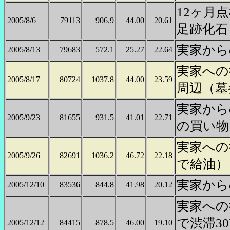
12ヶ月
2005/8/6
79113
906.9
44.00
20.61
足跡化石
実家から
2005/8/13
79683
572.1
25.27
22.64
実家への
2005/8/17
80724
1037.8
44.00
23.59
周辺（墓
実家から
2005/9/23
81655
931.5
41.01
22.71
の買い物
実家への
2005/9/26
82691
1036.2
46.72
22.18
で給油）
実家から
2005/12/10
83536
844.8
41.98
20.12
実家への
で渋滞3
2005/12/12
84415
878.5
46.00
19.10