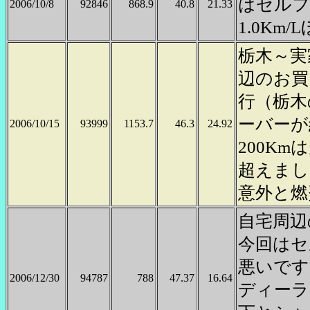
はセルフ
2006/10/8
92846
868.9
40.8
21.33
1.0Km
栃木～実
辺のお買
行（栃木
ーバーが
2006/10/15
93999
1153.7
46.3
24.92
200K
超えまし
意外と燃
自宅周辺
今回はセ
悪いです
2006/12/30
94787
788
47.37
16.64
ディーラ