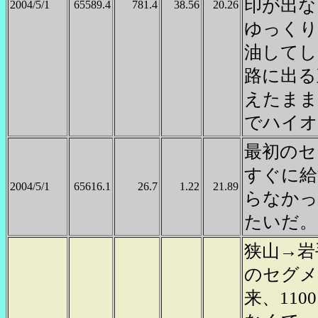
印が出な
2004/5/1
65589.4
781.4
38.56
20.26
ゆっくり
油してし
路に出る
えたまま
でハイオ
最初のセ
すぐに給
2004/5/1
65616.1
26.7
1.22
21.89
らなかっ
たいだ。
狭山→岩
のセグメ
来、11