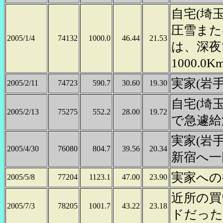
自宅(埼
圧雪また
2005/1/4
74132
1000.0
46.44
21.53
は、深夜
1000
実家(岩手
2005/2/11
74723
590.7
30.60
19.30
自宅(埼玉
2005/2/13
75275
552.2
28.00
19.72
で急遽給
実家(岩
2005/4/30
76080
804.7
39.56
20.34
新宿へ一
実家への
2005/5/8
77204
1123.1
47.00
23.90
近所の買
2005/7/3
78205
1001.7
43.22
23.18
ドだった