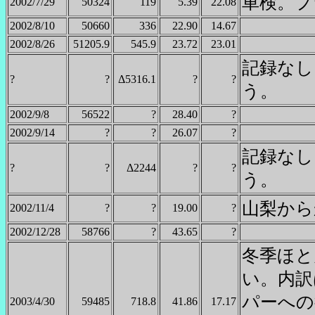
車検。プ
2002/7/29
50324
119
5.39
22.08
2002/8/10
50660
336
22.90
14.67
2002/8/26
51205.9
545.9
23.72
23.01
記録なし
?
?
Δ5316.1
?
?
う。
2002/9/8
56522
?
28.40
?
2002/9/14
?
?
26.07
?
記録なし
?
?
Δ2244
?
?
う。
山梨から
2002/11/4
?
?
19.00
?
2002/12/28
58766
?
43.65
?
冬季ほと
い。内訳
パーへの
2003/4/30
59485
718.8
41.86
17.17