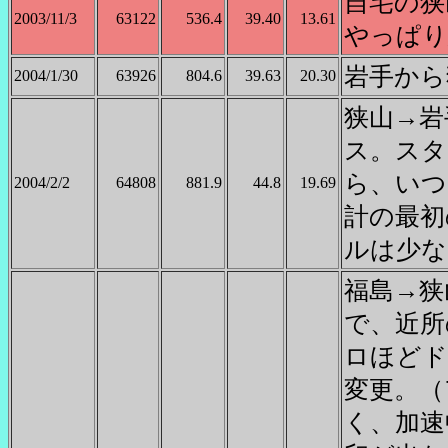
自宅の狭
2003/11/3
63122
536.4
39.40
13.61
やっぱり
岩手から
2004/1/30
63926
804.6
39.63
20.30
狭山→岩
ス。スタ
ら、いつ
2004/2/2
64808
881.9
44.8
19.69
計の最初
ルは少な
福島→狭
で、近所
ロほどド
変更。（
く、加速