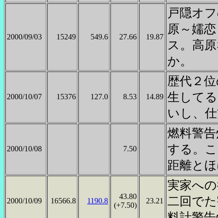
戸隠オフ
原～嬬恋
2000/09/03
15249
549.6
27.66
19.87
ス。高原
か。
歴代２位
生してる
2000/10/07
15376
127.0
8.53
14.89
いし、仕
燃料警告
する。こ
2000/10/08
7.50
距離とほ
実家への
43.80
二回でた
2000/10/09
16566.8
1190.8
23.21
(+7.50)
料計警告