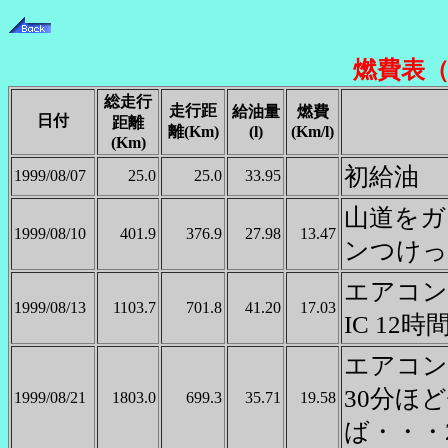
燃費表（
総走行
走行距
給油量
燃費
日付
距離
離(Km)
(l)
(Km/l)
(Km)
初給油
1999/08/07
25.0
25.0
33.95
山道をガ
1999/08/10
401.9
376.9
27.98
13.47
ンつけっ
エアコン
1999/08/13
1103.7
701.8
41.20
17.03
IC 12時
エアコンO
30分ほ
1999/08/21
1803.0
699.3
35.71
19.58
ば・・・