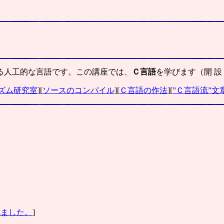
る人工的な言語です。この講座では、
Ｃ言語
を学びます（開 
ズム研究室
][
ソースのコンパイル
][
Ｃ言語の作法
][
”Ｃ言語流”文
れました。
]