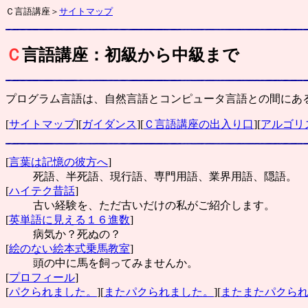
Ｃ言語講座＞
サイトマップ
Ｃ
言語講座：初級から中級まで
プログラム言語は、自然言語とコンピュータ言語との間にあ
[
サイトマップ
][
ガイダンス
][
Ｃ言語講座の出入り口
][
アルゴリ
[
言葉は記憶の彼方へ
]
死語、半死語、現行語、専門用語、業界用語、隠語。
[
ハイテク昔話
]
古い経験を、ただ古いだけの私がご紹介します。
[
英単語に見える１６進数
]
病気か？死ぬの？
[
絵のない絵本式乗馬教室
]
頭の中に馬を飼ってみませんか。
[
プロフィール
]
[
パクられました。
][
またパクられました。
][
またまたパクら