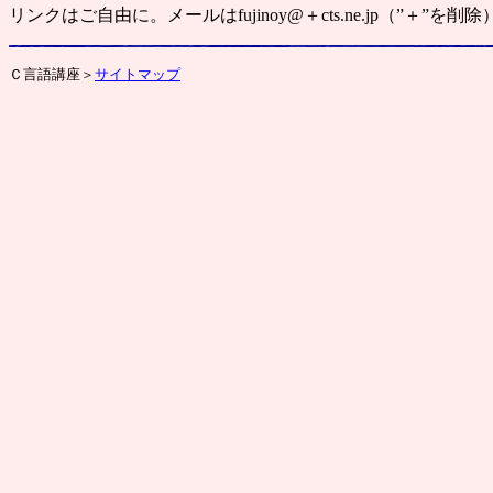
リンクはご自由に。メールはfujinoy@＋cts.ne.jp（”＋”を削
Ｃ言語講座＞
サイトマップ