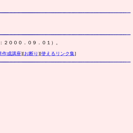
設：２０００．０９．０１）。
章作成講座
][
お断り
][
使えるリンク集
]