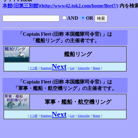
本館(旧第三別館)(http://www42.tok2.com/home/fleet7/)
内を検
AND
OR
「Captain Fleet (旧称 本国艦隊司令官) 」は
「艦船リング」の主催者です。
艦船リング
Next
｜
1つ前
｜
Random
|
｜
List
｜
Subscribe
｜
Home
｜
「Captain Fleet (旧称 本国艦隊司令官) 」は
「軍事・艦船・航空機リング」の主催者です。
軍事・艦船・航空機リング
Next
｜
1つ前
｜
Random
|
｜
List
｜
Subscribe
｜
Home
｜